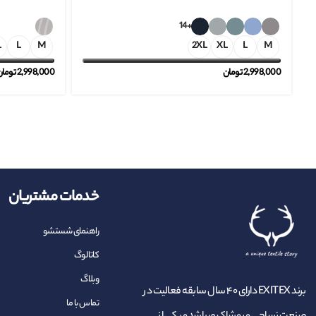
+14
L
L
M
2XL
XL
L
M
2,998,000
تومان
2,998,000
توما
خدمات مشتریان
راهنمای شستشو
کاتالوگ
وبلاگ
برند EXITEX دارای ۴۰ سال سابقه فعالیت در
تماس با ما