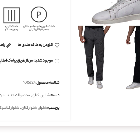
افزودن به علاقه مندی ها
راهن
موجود شد به من از طریق پیامک اطلاع
شناسه محصول:
100637
دسته:
شلوار
,
کتان
,
محصولات جدید
,
مرد
برچسب:
شلوار
,
شلوار کتان
,
شلوار کلاسی