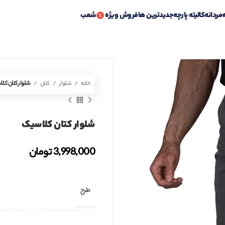
ه
مردانه
کالیته پارچه
جدیدترین ها
فروش ویژه
شعب
خانه
شلوار
کتان
شلوار کتان کل
شلوار کتان کلاسیک
3,998,000
تومان
طرح