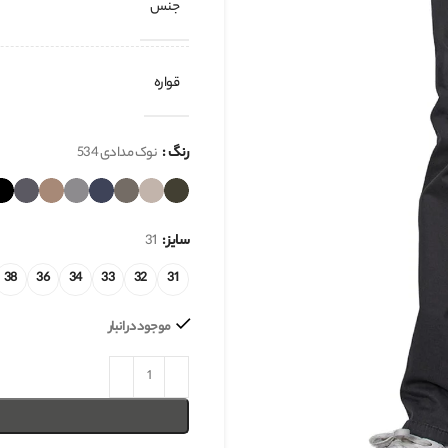
جنس
قواره
رنگ
نوک مدادی 534
سایز
31
38
36
34
33
32
31
موجود در انبار