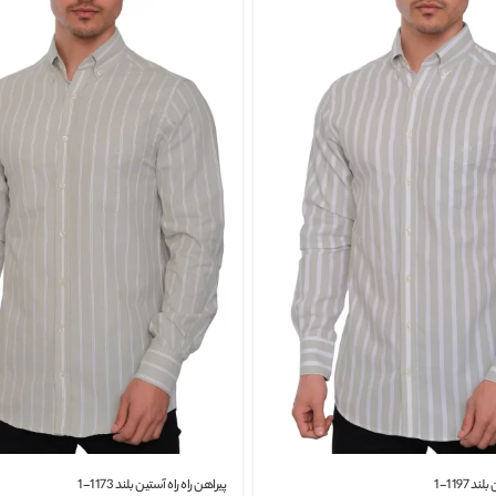
 1197-1
پیراهن راه راه آستین بلند 1173-1