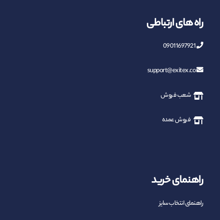
راه های ارتباطی
09011697921
support@exitex.co
شعب فروش
فروش عمده
راهنمای خرید
راهنمای انتخاب سایز