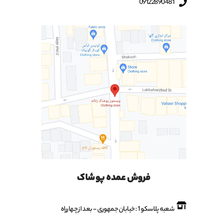
09122890481
فروش عمده پوشاک
شعبه پلاسکو 1 : خیابان جمهوری - بعد از چهارراه