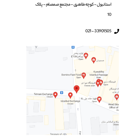
استانبول - کوچه طاهری - مجتمع صمصام - پلاک
10
33901505 - 021