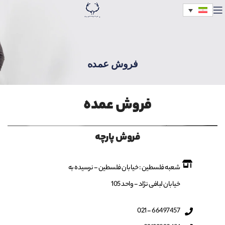
فروش عمده
فروش عمده
فروش پارچه
شعبه فلسطین : خیابان فلسطین - نرسیده به
خیابان لبافی نژاد - واحد 105
66497457 - 021