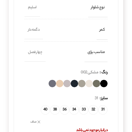
نوع شلوار
اسلیم
کمر
دگمه دار
مناسب برای
چهار فصل
رنگ
مشکی 002
سایز
31
40
38
36
34
33
32
31
صاف
در انبار موجود نمی باشد