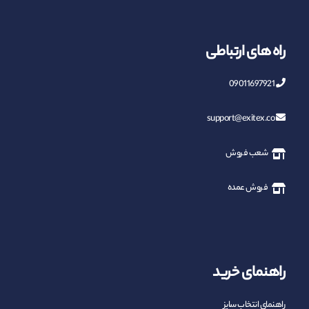
راه های ارتباطی
09011697921
support@exitex.co
شعب فروش
فروش عمده
راهنمای خرید
راهنمای انتخاب سایز