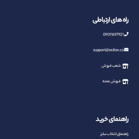
راه های ارتباطی
09011697921
support@exitex.co
شعب فروش
فروش عمده
راهنمای خرید
راهنمای انتخاب سایز