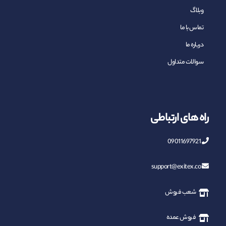
وبلاگ
تماس با ما
درباره ما
سوالات متداول
راه های ارتباطی
09011697921
support@exitex.co
شعب فروش
فروش عمده