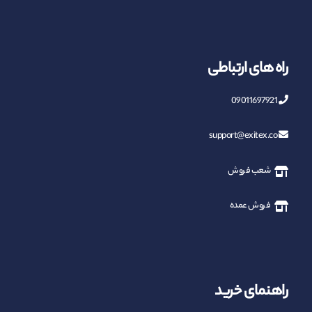
راه های ارتباطی
09011697921
support@exitex.co
شعب فروش
فروش عمده
راهنمای خرید