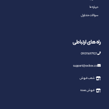
درباره ما
سوالات متداول
راه های ارتباطی
09011697921
support@exitex.co
شعب فروش
فروش عمده