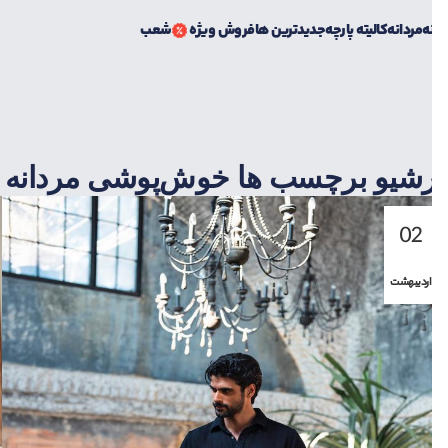
0
ورود / فرم ثبت نام
0
تومان
31
فروردین