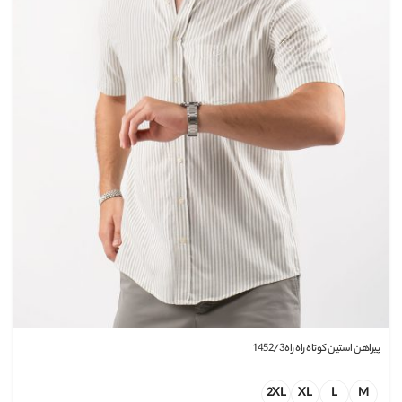
پیراهن استین کوتاه راه راه1452/3
2XL
XL
L
M