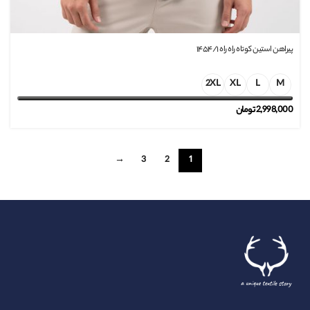
پیراهن استین کوتاه راه راه ۱۴۵۴/۱
2XL
XL
L
M
2,998,000
تومان
→
3
2
1