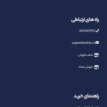
راه های ارتباطی
09011697921
support@exitex.co
شعب فروش
فروش عمده
راهنمای خرید