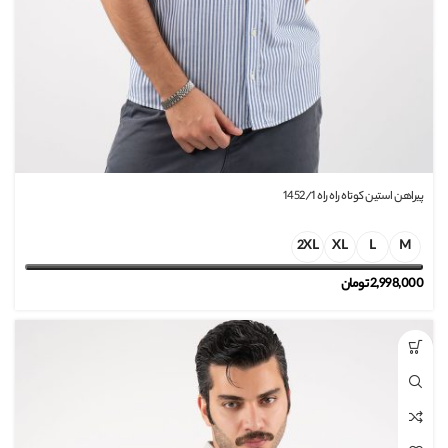
پیراهن استین کوتاه راه راه 1452/1
2XL
XL
L
M
2,998,000
تومان