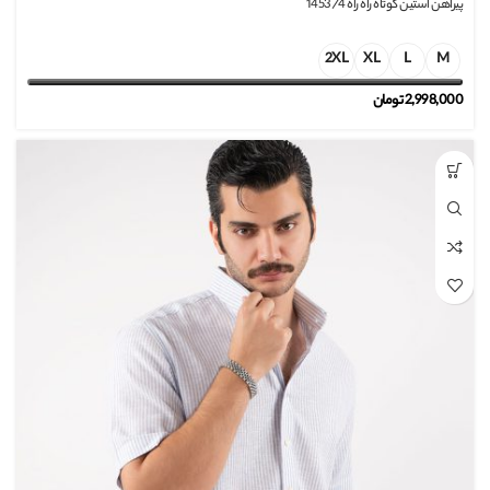
پیراهن استین کوتاه راه راه 1453/4
2XL
XL
L
M
2,998,000
تومان